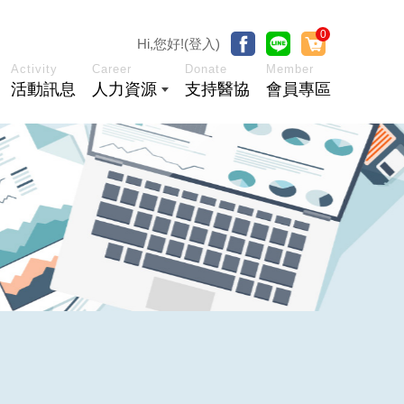
0
Hi,您好!(登入)
Activity
Career
Donate
Member
活動訊息
人力資源
支持醫協
會員專區