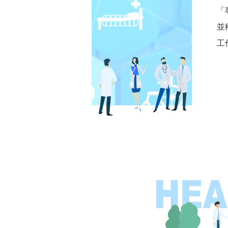
「
並
工