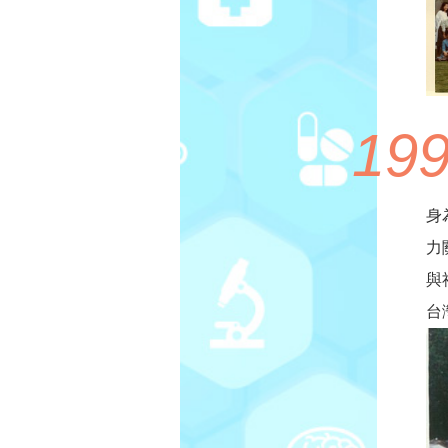
19
身
力
與
台