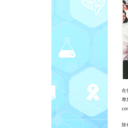
在
專
c
除