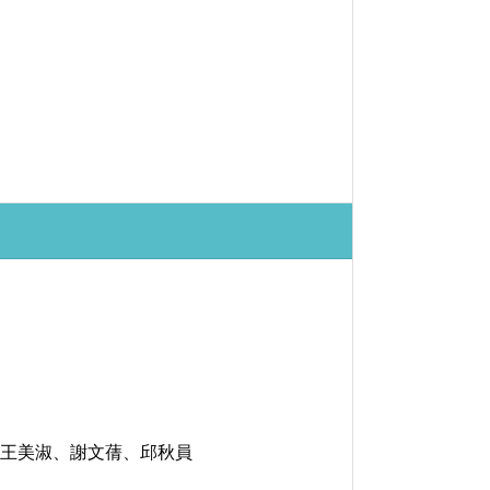
、王美淑、謝文蒨、邱秋員