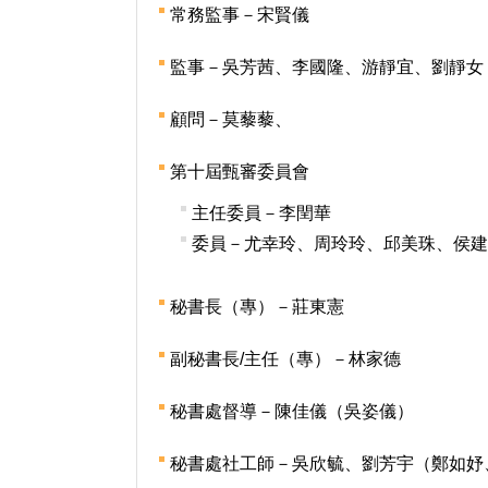
常務監事－宋賢儀
監事－吳芳茜、李國隆、游靜宜、劉靜女
顧問－莫藜藜、
第十屆甄審委員會
主任委員－李閏華
委員－尤幸玲、周玲玲、邱美珠、侯建
秘書長（專）－莊東憲
副秘書長/主任（專）－林家德
秘書處督導－陳佳儀（吳姿儀）
秘書處社工師－吳欣毓、劉芳宇（鄭如妤