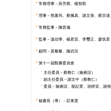
常務理事－吳芳茜、楊智凱
理事－熊蕙筠、蔡佩真、謝文蒨、蔡宗達
常務監事－陳君儀
監事－溫信學、楊君宜、李璽正、廖筑君
顧問－莫藜藜、陳武宗
第十一屆甄審委員會
主任委員－蔡教仁（施睿誼）
副主任委員－謝文中（蔡教仁）
委員－施睿誼、龍紀萱、游靜宜、謝侑
秘書長（專）－莊東憲