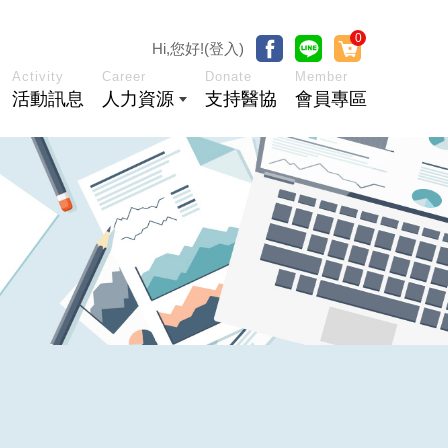
0
Hi,您好!(登入)
Activity
Career
Donate
Member
活動訊息
人力資源
支持醫協
會員專區