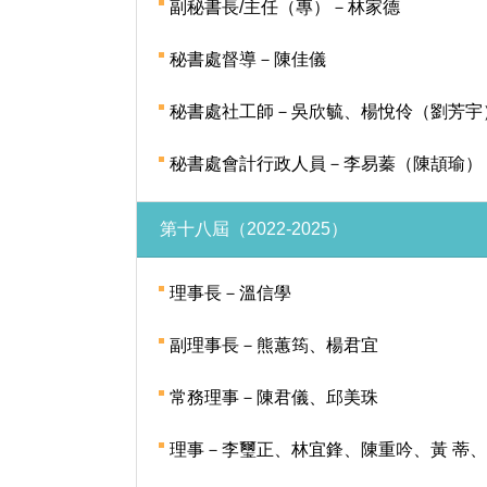
副秘書長/主任（專）－林家德
秘書處督導－陳佳儀
秘書處社工師－吳欣毓、楊悅伶（劉芳宇
秘書處會計行政人員－李易蓁（陳頡瑜）
第十八屆（2022-2025）
理事長－溫信學
副理事長－熊蕙筠、楊君宜
常務理事－陳君儀、邱美珠
理事－李璽正、林宜鋒、陳重吟、黃 蒂