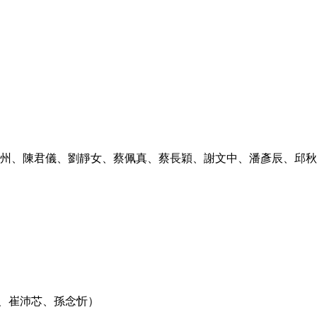
州、陳君儀、劉靜女、蔡佩真、蔡長穎、謝文中、潘彥辰、邱秋
、崔沛芯、孫念忻）