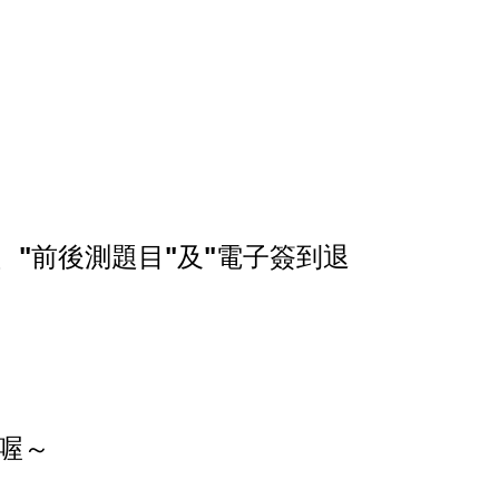
、"前後測題目"
及
"電子簽到退
喔～