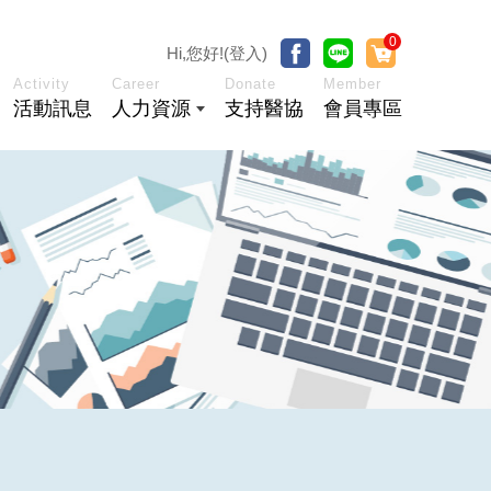
0
Hi,您好!(登入)
Activity
Career
Donate
Member
活動訊息
人力資源
支持醫協
會員專區