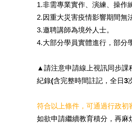
1.
非需專業實作、演練、操作
2.因
重大災害疫情影響期間
無
3.邀聘講師為
境外人士。
4.
大部分學員實體
進行，部分
▲請注意申請線上視訊同步課
紀錄(含完整時間註記，全日3次
符合以上條件，可通過行政初
如欲申請繼續教育積分，再麻