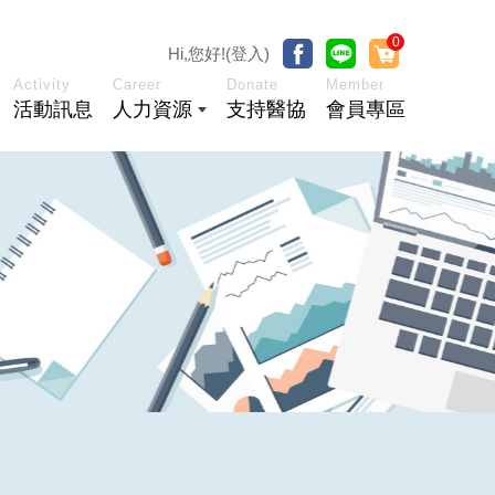
0
Hi,您好!(登入)
Activity
Career
Donate
Member
活動訊息
人力資源
支持醫協
會員專區