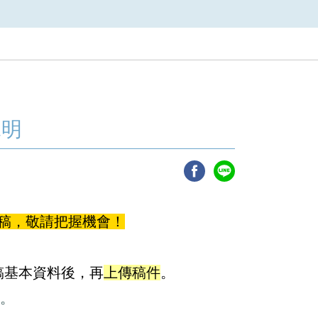
說明
稿
，敬請把握機會！
稿基本資料後，再
上傳稿件
。
檔。