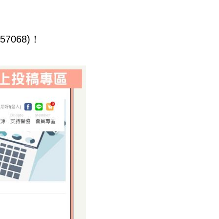
068)！