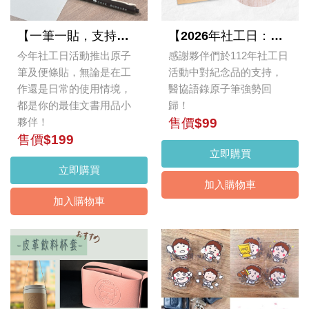
【一筆一貼，支持相隨❤】2026年醫務社工語錄原子筆+便條貼（一組）
【2026年社工日：親聲絮語：心貼心的距離✨】醫務社工語錄原子筆
今年社工日活動推出原子
感謝夥伴們於112年社工日
筆及便條貼，無論是在工
活動中對紀念品的支持，
作還是日常的使用情境，
醫協語錄原子筆強勢回
都是你的最佳文書用品小
歸！
夥伴！
售價$99
售價$199
立即購買
立即購買
加入購物車
加入購物車