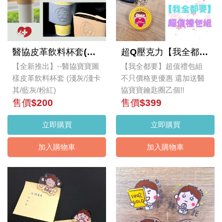
醫協皮革飲料杯套(單入)
超Q壓克力【我全都要】超值禮包組
【全新推出】--醫協寶寶圖
【我全都要】超值禮包組
樣皮革飲料杯套 (淺灰/淺卡
不只價格更優惠 還加送醫
其/藍灰/粉紅)
協寶寶鑰匙圈乙個!!
售價$200
售價$399
立即購買
立即購買
加入購物車
加入購物車