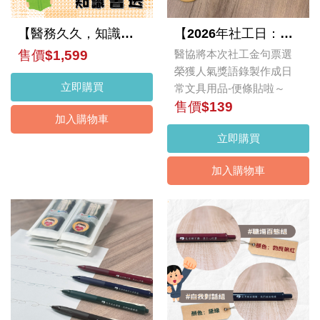
【醫務久久，知識書送】捐款贈書活動
【2026年社工日：親聲絮語：心貼心的距離✨】醫務社工語錄便條貼
售價$1,599
醫協將本次社工金句票選
榮獲人氣獎語錄製作成日
立即購買
常文具用品-便條貼啦～
售價$139
加入購物車
立即購買
加入購物車