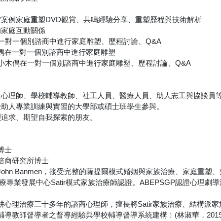
ori真實案例家庭重塑DVD觀賞、共鳴經驗分享、重塑歷程與技術解析
的家庭互動關係
在一對一個別諮商中進行家庭雕塑、歷程討論、Q&A
木偶在一對一個別諮商中進行家庭雕塑
以小木偶在一對一個別諮商中進行家庭雕塑、歷程討論、Q&A
括心理師、學校輔導教師、社工人員、醫療人員、助人志工與協談員
受助人專業訓練與實習的大學部或碩士班學生參與。
烈追求、期望自我探索的朋友。
博士
諮商研究所博士
ori、John Banmen，接受完整的薩提爾模式婚姻與家族治療、家
ir家族治療專業發展中心Satir模式家族治療師認證。ABEPSGP認證心理
耕心理治療三十多年的諮商心理師，擅長將Satir家族治療、結構派
輔導教師督導者之督導經驗與學校輔導督導系統建構﹞(林淑華，201