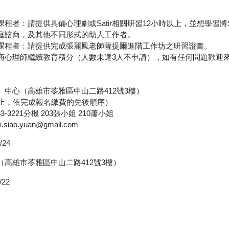
程者：請提供具備心理劇或Satir相關研習12小時以上，並想學習將
庭諮商，及其他不同形式的助人工作者。
課程者：請提供完成張麗鳳老師薩提爾進階工作坊之研習證書。
商心理師繼續教育積分（人數未達3人不申請），如有任何問題歡迎
中心（高雄市苓雅區中山二路412號3樓）
截止，依完成報名繳費的先後順序）
-3221分機 203張小姐 210蕭小姐
i.siao.yuan@gmail.com
/24
高雄市苓雅區中山二路412號3樓）
/22