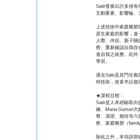
Satir發展出許
互動要素、影響輪、
上述技術中家庭雕塑
原生家庭的影響，進
人際、伴侶、親子關
察、重新確認自我存
進自我之統整。此外
學習。
過去Satir及其
特技術，使多半以個
★課程目標：
Satir是人本經
練、Maria Go
尊、渴望、期待等六個層
察、家庭雕塑（family s
除此之外，本培訓突破過