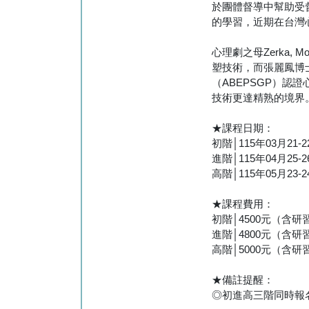
於團體督導中幫助受
的學習，近期在台灣心
心理劇之母Zerka, 
塑技術，而張麗鳳博士
（ABEPSGP）認
技術更達精熟的境界
★課程日期：
初階│115年03月21-
進階│115年04月25-
高階│115年05月23-
★課程費用：
初階│4500元（含
進階│4800元（含
高階│5000元（含
★備註提醒：
◎初進高三階同時報名