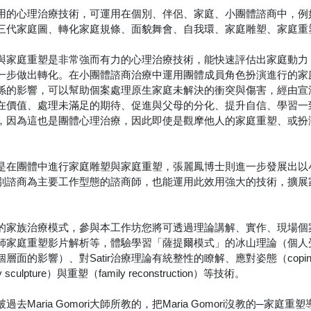
多很有用的心理治療技術，可運用在個別、伴侶、家庭、小團體諮商中，
三代家庭圖、轉化家庭規條、面貌舞會、自我環、家庭雕塑、家庭重
與家庭重塑是非常強而有力的心理治療技術，能快速評估出家庭動力
一步做出轉化。在小團體諮商治療中運用團體成員角色扮演進行的家
係的影響，可以幫助個案處理原生家庭未解決的衝突與傷害，經由宣
在價值、處理未滿足的期待、促進與父母的分化、提升自信、學習一
，因為這也是團體心理治療，因此即使是觀摩他人的家庭重塑、或扮
門生都是在團體中進行家庭雕塑與家庭重塑，張麗鳳博士則進一步發展出
別諮商為主要工作型態的諮商師，也能運用此效用強大的技術，擴展
驗取向的家族治療模式，參與本工作坊您將可透過理論講解、實作、現場
mori大師家庭重塑影片解析等，體驗學習「薩提爾模式」的冰山理論（
面的影響）、對Satir治療理論有統整性的瞭解、應對姿態（copin
culpture）與重塑（family reconstruction）等技術。
去Maria Gomori大師所教的，把Maria Gomori沒教的─家