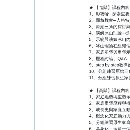
★ 【進階】課程內容
1、影響輪─探索重
2、面貌舞會─人格
3、原始三角的探討
4、講解冰山理論─
5、示範與演練冰山
6、冰山理論在組織
7、家庭雕塑與重塑
8、歷程討論、Q&A
9、step by step
10、分組練習原始
11、分組練習原生
★ 【高階】課程內容
1、家庭雕塑與重塑示範：
2、家庭重塑歷程與
3、成長史與家庭互
4、概念化家庭動力
5、分組練習原生家
6、具象化：示範一