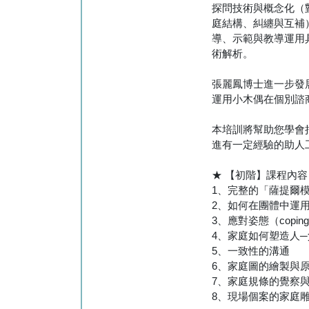
探問技術與概念化（
庭結構、糾纏與互補
導、示範與教導運用具
術解析。
張麗鳳博士進一步發
運用小木偶在個別諮
本培訓將幫助您學會
進有一定經驗的助人
★ 【初階】課程內容
1、完整的「薩提爾
2、如何在團體中運
3、應對姿態（copin
4、家庭如何塑造人
5、一致性的溝通
6、家庭圖的繪製與
7、家庭規條的覺察
8、現場個案的家庭