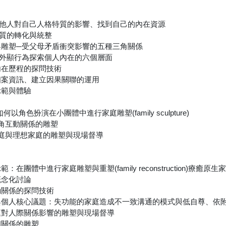
要他人對自己人格特質的影響、找到自己的內在資源
特質的轉化與統整
與雕塑─受父母矛盾衝突影響的五種三角關係
從外顯行為探索個人內在的六個層面
內在歷程的探問技術
個案資訊、建立因果關聯的運用
示範與體驗
教導如何以角色扮演在小團體中進行家庭雕塑(family sculpture)
三角互動關係的雕塑
家庭與理想家庭的雕塑與現場督導
在團體中進行家庭雕塑與重塑(family reconstruction)療癒原
概念化討論
動關係的探問技術
與個人核心議題：失功能的家庭造成不一致溝通的模式與低自尊、依
庭對人際關係影響的雕塑與現場督導
個關係的雕塑