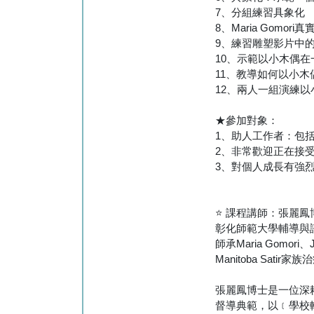
7、分組練習具象化
8、Maria Gom
9、練習雕塑影片中
10、示範以小木偶
11、教導如何以小
12、兩人一組演練
★參加對象：
1、助人工作者：包
2、非常歡迎正在接
3、對個人成長有強
⭐ 課程講師：張麗鳳
彰化師範大學輔導與
師承Maria Gom
Manitoba Sat
張麗鳳博士是一位深
督導典範，以﹝學校