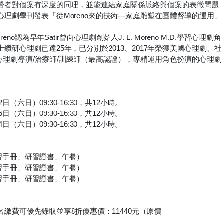
督者對個案有深度的同理，並能連結家庭關係脈絡與個案的表徵問題
理劇學刊發表「從Moreno來的技術---家庭雕塑在團體督導的運
Moreno認為早年Satir曾向心理劇創始人J. L. Moreno M.D
鑽研心理劇已達25年，已分別於2013、2017年榮獲美國心理劇
證心理劇導演/治療師/訓練師（最高認證），專精運用角色扮演的心理劇
。
22日（六日）09:30-16:30，共12小時。
26日（六日）09:30-16:30，共12小時。
24日（六日）09:30-16:30，共12小時。
研習手冊、研習證書、午餐）
研習手冊、研習證書、午餐）
研習手冊、研習證書、午餐）
繳費可優先錄取並享8折優惠價：11440元（原價