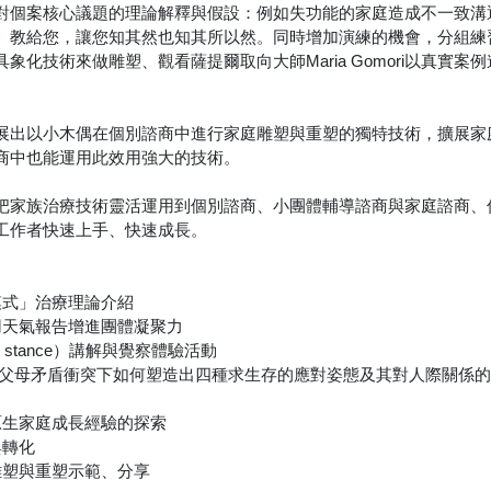
對個案核心議題的理論解釋與假設：例如失功能的家庭造成不一致溝
）教給您，讓您知其然也知其所以然。同時增加演練的機會，分組練
象化技術來做雕塑、觀看薩提爾取向大師Maria Gomori以真實
展出以小木偶在個別諮商中進行家庭雕塑與重塑的獨特技術，擴展家
商中也能運用此效用強大的技術。
把家族治療技術靈活運用到個別諮商、小團體輔導諮商與家庭諮商、
工作者快速上手、快速成長。
模式」治療理論介紹
用天氣報告增進團體凝聚力
g stance）講解與覺察體驗活動
─父母矛盾衝突下如何塑造出四種求生存的應對姿態及其對人際關係
原生家庭成長經驗的探索
與轉化
雕塑與重塑示範、分享