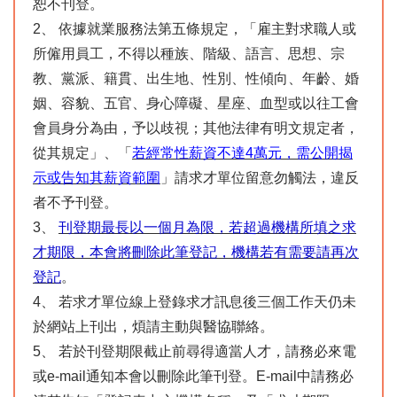
恕不刊登。
2、 依據就業服務法第五條規定，「雇主對求職人或
所僱用員工，不得以種族、階級、語言、思想、宗
教、黨派、籍貫、出生地、性別、性傾向、年齡、婚
姻、容貌、五官、身心障礙、星座、血型或以往工會
會員身分為由，予以歧視；其他法律有明文規定者，
從其規定」、「
若經常性薪資不達4萬元，需公開揭
示或告知其薪資範圍
」請求才單位留意勿觸法，違反
者不予刊登。
3、
刊登期最長以一個月為限，若超過機構所填之求
才期限，本會將刪除此筆登記，機構若有需要請再次
登記
。
4、 若求才單位線上登錄求才訊息後三個工作天仍未
於網站上刊出，煩請主動與醫協聯絡。
5、 若於刊登期限截止前尋得適當人才，請務必來電
或e-mail通知本會以刪除此筆刊登。E-mail中請務必