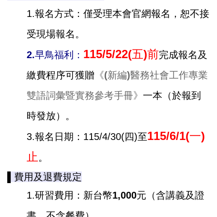
1.報名方式：僅受理本會官網報名，恕不接
受現場報名。
115/5/22(五)前
2.早鳥福利：
完成報名及
繳費程序可獲贈
《
(新編)
醫務社會工作專業
雙語詞彙暨實務參考手冊
》
一本（於報到
時發放）。
115/6/1(一)
3.報名日期：115/4/30(四)至
止
。
▌
費用及退費規定
1.研習費用：新台幣
1,000元
（含講義及證
書，不含餐費）