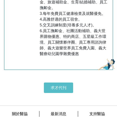
金、旅遊補助金、生育/結婚補助、員工
撫卹金。
3.每年免費員工健康檢查及就醫優免。
4.高雅舒適的員工宿舍。
5.交叉訓練制度(培養多元人才)。
6.員工撫卹金、社團活動補助、義大世
界購物優惠、特約商店、五星級工作環
境、員工關懷夥伴圈、員工專用諮詢律
師、義大遊樂世界員工免費入園、義大
醫療幼兒園學雜費優惠
求才代刊
關於醫協
最新消息
支持醫協