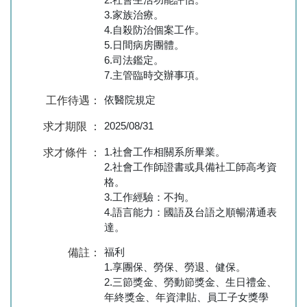
3.家族治療。
4.自殺防治個案工作。
5.日間病房團體。
6.司法鑑定。
7.主管臨時交辦事項。
依醫院規定
工作待遇：
2025/08/31
求才期限 ：
1.社會工作相關系所畢業。
求才條件 ：
2.社會工作師證書或具備社工師高考資
格。
3.工作經驗：不拘。
4.語言能力：國語及台語之順暢溝通表
達。
福利
備註：
1.享團保、勞保、勞退、健保。
2.三節獎金、勞動節獎金、生日禮金、
年終獎金、年資津貼、員工子女獎學