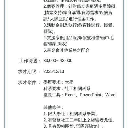
2.個案管理：針對癌友家庭遇多重障礙
(情緒支持/家庭溝通/資源需求/疾病資
訊/ 人際互動)進行個案工作。
3.活動企劃及執行(教育性課程、團體、
營隊)。
4.支援康復用品服務(假髮租借/頭巾毛
帽/義乳胸衣)
5.基金會其他業務之配合
33,000~ 43,000
工作待遇：
2025/12/13
求才期限 ：
學歷要求：大學
求才條件 ：
科系要求：社工相關科系
擅長工具：Excel、PowerPoint、Word
其他條件：
1. 限大學社工相關科系畢業。
2. 有醫務社工二年以上之經驗者尤佳。
3. 具有帶領團體, 營隊經驗尤佳。