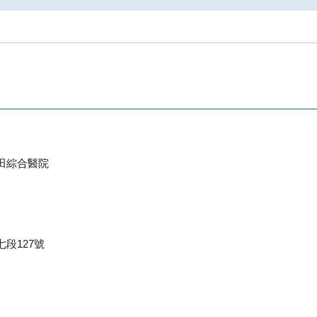
田綜合醫院
段127號