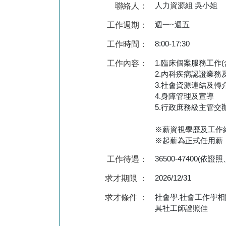
人力資源組 吳小姐
聯絡人：
週一~週五
工作週期：
8:00-17:30
工作時間：
1.臨床個案服務工作
工作內容：
2.內科疾病認證業務
3.社會資源連結及轉
4.身障管理及宣導
5.行政庶務級主管交
※薪資視學歷及工作
※起薪為正式任用薪
36500-47400(依
工作待遇：
2026/12/31
求才期限 ：
社會學.社會工作學
求才條件 ：
具社工師證照佳