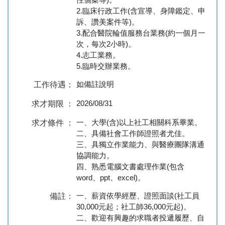
2.臨床行政工作(含宣導、身障鑑定、申
訴、讚美案件等)。
3.配合醫院輪值服務台業務(約一個月一
次，每次2小時)。
4.志工業務。
5.臨時交辦業務。
如備註說明
工作待遇：
2026/08/31
求才期限 ：
一、大學(含)以上社工相關科系畢業。
求才條件 ：
二、具備社會工作師證照者尤佳。
三、具獨立作業能力、與醫療團隊溝通
協調能力。
四、熟悉電腦文書處理作業(包含
word、ppt、excel)。
一、薪資依學經歷、證照面談(社工員
備註：
30,000元起；社工師36,000元起)。
二、歡迎有興趣的求職者投遞履歷、自