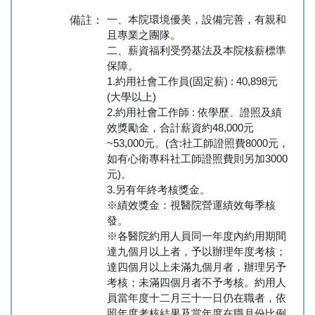
一、本院環境優美，設備完善，有親和
備註：
且專業之團隊。
二、薪資福利受勞基法及本院核薪標準
保障。
1.約用社會工作員(固定薪) : 40,898元
(大學以上)
2.約用社會工作師 : 依學歷、證照及績
效獎勵金，合計薪資約48,000元
~53,000元。(含:社工師證照費8000元，
如有心衛專科社工師證照費則另加3000
元)。
3.另有年終考核獎金。
※績效獎金：視醫院營運績效每季核
發。
※各醫院約用人員同一年度內約用期間
達九個月以上者，予以辦理年度考核；
達四個月以上未滿九個月者，辦理另予
考核；未滿四個月者不予考核。約用人
員當年度十二月三十一日仍在職者，依
照年度考核結果及當年度在職月份比例