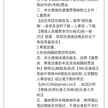
發給年終(考核)獎金。
三、本次應徵投遞履歷應檢附之文件：
1.履歷表
【請至本院官網首頁→選擇"便民服
務"→表單及資料下載→人事室→下載
【應徵人員履歷表空白格式(統一格
式)】檔案，填寫完成後請務必於右下
角簽章處簽名】。
2.畢業證書。
3.其他相關經歷證照資料。
四、本次應徵採通訊報名，請將【履歷
表、畢業證書影本及其他相關經歷資
料】郵寄(以郵戳為憑)至【981花蓮縣玉
里鎮中華路448號衛生福利部-玉里醫院
人事室收】或以電子郵件寄至
【ylhr2136@gmail.com】，並請註明
【應徵:約用社會工作師/員(社會工作
科)】
五、履經歷與本職務相符者，將擇優以
電話聯絡安排面試，不適合者恕不另行