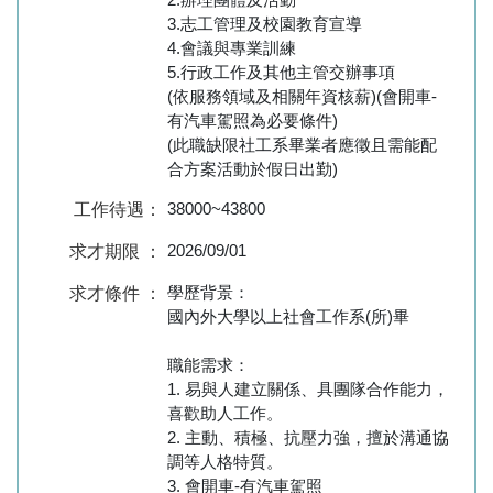
3.志工管理及校園教育宣導
4.會議與專業訓練
5.行政工作及其他主管交辦事項
(依服務領域及相關年資核薪)(會開車-
有汽車駕照為必要條件)
(此職缺限社工系畢業者應徵且需能配
合方案活動於假日出勤)
38000~43800
工作待遇：
2026/09/01
求才期限 ：
學歷背景：
求才條件 ：
國內外大學以上社會工作系(所)畢
職能需求：
1. 易與人建立關係、具團隊合作能力，
喜歡助人工作。
2. 主動、積極、抗壓力強，擅於溝通協
調等人格特質。
3. 會開車-有汽車駕照