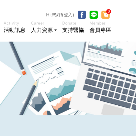
0
Hi,您好!(登入)
Activity
Career
Donate
Member
活動訊息
人力資源
支持醫協
會員專區