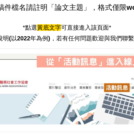
稿件檔名請註明「論文主題」，格式僅限wo
*點選
黃底文字
可直接進入該頁面*
說明
(以2022年為例)
，若有任何問題歡迎與我們聯繫(02-