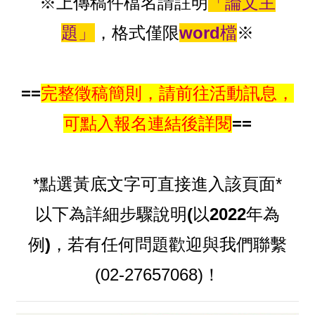
※上傳稿件檔名請註明
「論文主
題」
，格式僅限
word檔
※
==
完整徵稿簡則，請前往活動訊息，
可點入報名連結後詳閱
==
*點選黃底文字可直接進入該頁面*
以下為詳細步驟說明
(以2022年為
例)
，若有任何問題歡迎與我們聯繫
(02-27657068)！