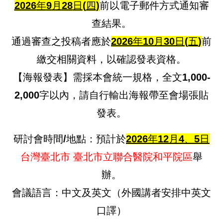
2026
年
9
月
28
日
(
四
)
前以電子郵件方式通知審
查結果。
通過審查之投稿者應於
2026
年
10
月
30
日
(
五
)
前
繳交相關資料，以確認發表資格。
【海報發表】需採本會統一規格，全文1,000-
2,000字以內，請自行輸出海報帶至會場張貼
發表。
研討會時間/地點：預計於
2026
年
12
月
4
、
5
日
台灣臺北市 臺北市立聯合醫院和平院區
舉
辦
。
會議語言：
中文及英文（外國講者安排中英文
口譯）