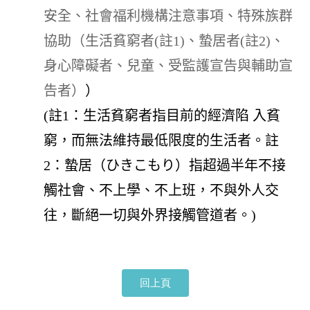
安全、社會福利機構注意事項、特殊族群
協助（生活貧窮者(註1)、蟄居者(註2)、
身心障礙者、兒童、受監護宣告與輔助宣
告者）
）
(註1：生活貧窮者指目前的經濟陷 入貧
窮，而無法維持最低限度的生活者。註
2：蟄居（ひきこもり）指超過半年不接
觸社會、不上學、不上班，不與外人交
往，斷絕一切與外界接觸管道者。)
回上頁